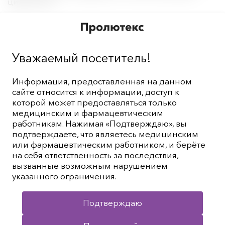
цикло FET?
Другие вебинары
Уважаемый посетитель!
Информация, предоставленная на данном
сайте относится к информации, доступ к
которой может предоставляться только
медицинским и фармацевтическим
работникам. Нажимая «Подтверждаю», вы
подтверждаете, что являетесь медицинским
или фармацевтическим работником, и берёте
на себя ответственность за последствия,
вызванные возможным нарушением
указанного ограничения.
Подтверждаю
Лекция Елены Лабарта "Нужно ли
измерять уровень прогестерона в